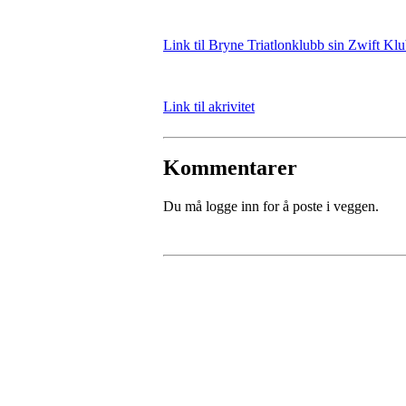
Link til Bryne Triatlonklubb sin Zwift Kl
Link til akrivitet
Kommentarer
Du må logge inn for å poste i veggen.
Bli medlem i klubben!
Trykk her for innmelding