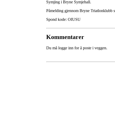
Symjing i Bryne Symjehall.
Påmelding gjennom Bryne Triatlonklubb 
Spond kode: OIUSU
Kommentarer
Du må logge inn for å poste i veggen.
Bli medlem i klubben!
Trykk her for innmelding