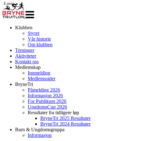
E-post
Veksle
navigasjon
Klubben
Styret
Vår historie
Om klubben
Treninger
Aktiviteter
Kontakt oss
Medlemskap
Innmelding
Medlemssider
BryneTri
Påmelding 2026
Informasjon 2026
For Publikum 2026
UngdomsCup 2026
Resultater fra tidligere løp
BryneTri 2025 Resultater
BryneTri 2024 Resultater
Barn & Ungdomsgruppa
Informasjon