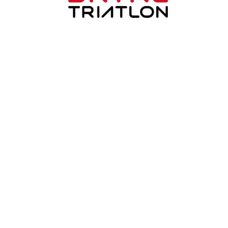
Bryne Triatlonklubb
Mauritz Kartevoldsveg 12
4340 Bryne
Org. nr.: 814495892
+ 47 930 48 141
post@brynetriatlon.no
Lenker
Om oss
Kontakt