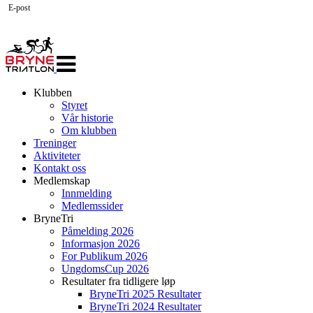
E-post
Veksle
navigasjon
Klubben
Styret
Vår historie
Om klubben
Treninger
Aktiviteter
Kontakt oss
Medlemskap
Innmelding
Medlemssider
BryneTri
Påmelding 2026
Informasjon 2026
For Publikum 2026
UngdomsCup 2026
Resultater fra tidligere løp
BryneTri 2025 Resultater
BryneTri 2024 Resultater