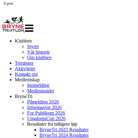
E-post
Veksle
navigasjon
Klubben
Styret
Vår historie
Om klubben
Treninger
Aktiviteter
Kontakt oss
Medlemskap
Innmelding
Medlemssider
BryneTri
Påmelding 2026
Informasjon 2026
For Publikum 2026
UngdomsCup 2026
Resultater fra tidligere løp
BryneTri 2025 Resultater
BryneTri 2024 Resultater