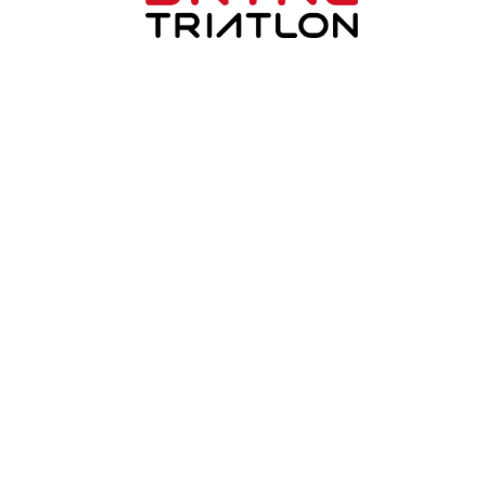
Bryne Triatlonklubb
Mauritz Kartevoldsveg 12
4340 Bryne
Org. nr.: 814495892
+ 47 930 48 141
post@brynetriatlon.no
Lenker
Om oss
Kontakt