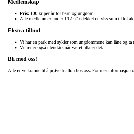
Medlemskap
Pris
: 100 kr per år for barn og ungdom.
Alle medlemmer under 19 år får dekket en viss sum til lokale 
Ekstra tilbud
Vi har en park med sykler som ungdommene kan låne og ta
Vi trener også utendørs når været tillater det.
Bli med oss!
Alle er velkomne til å prøve triatlon hos oss. For mer informasjo
Bli medlem i klubben!
Trykk her for innmelding