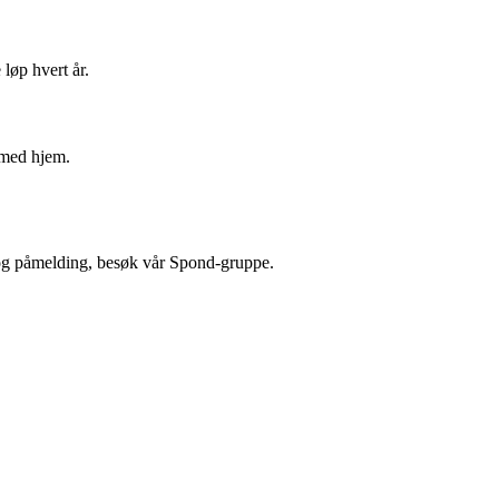
løp hvert år.
 med hjem.
n og påmelding, besøk vår Spond-gruppe.