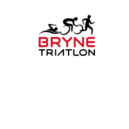
Trykk her for innmelding
Bryne Triatlonklubb
Mauritz Kartevoldsveg 12
4340 Bryne
Org. nr.: 814495892
+ 47 930 48 141
post@brynetriatlon.no