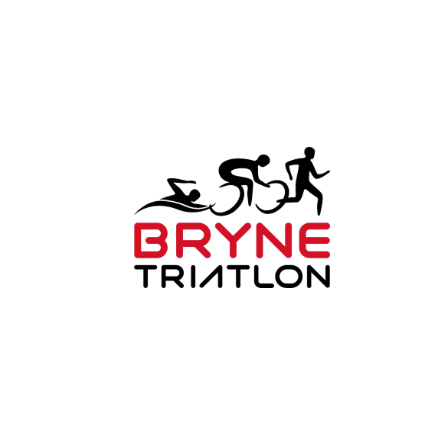
Bli medlem i klubben!
Trykk her for innmelding
Bryne Triatlonklubb
Mauritz Kartevoldsveg 12